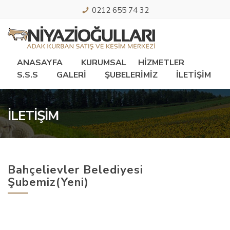
0212 655 74 32
ANASAYFA
KURUMSAL
HİZMETLER
S.S.S
GALERİ
ŞUBELERİMİZ
İLETİŞİM
İLETİŞİM
Bahçelievler Belediyesi
Şubemiz(Yeni)