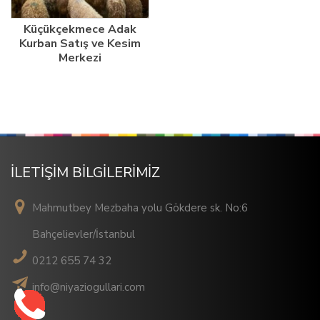
Küçükçekmece Adak
Kurban Satış ve Kesim
Merkezi
İLETİŞİM BİLGİLERİMİZ
Mahmutbey Mezbaha yolu Gökdere sk. No:6
Bahçelievler/İstanbul
0212 655 74 32
info@niyaziogullari.com