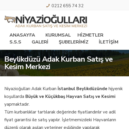
0212 655 74 32
ANASAYFA
KURUMSAL
HİZMETLER
S.S.S
GALERİ
ŞUBELERİMİZ
İLETİŞİM
Beylikdüzü Adak Kurban Satış ve
Kesim Merkezi
Niyazioğulları Adak Kurban
İstanbul Beylikdüzünde
hijyenik
koşullarda
Büyük ve Küçükbaş Hayvan Satış ve Kesimi
yapmaktadır.
Tüm kurbanlıklar tartılarak değerinde fiyatlandırılır ve adil
fiyat garantisi ile satış yapılır. İşletmemizdeki Hayvanların
düzenli olarak aşıları veteriner eşliğinde yapılarak