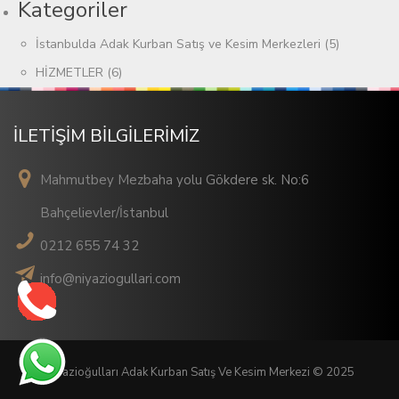
Kategoriler
İstanbulda Adak Kurban Satış ve Kesim Merkezleri
(5)
HİZMETLER
(6)
İLETİŞİM BİLGİLERİMİZ
Mahmutbey Mezbaha yolu Gökdere sk. No:6
Bahçelievler/İstanbul
0212 655 74 32
info@niyaziogullari.com
Niyazioğulları Adak Kurban Satış Ve Kesim Merkezi © 2025