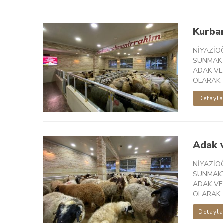
Kurban
NİYAZİO
SUNMAKT
ADAK VE
OLARAK İ
Detayla
Adak v
NİYAZİO
SUNMAKT
ADAK VE
OLARAK İ
Detayla