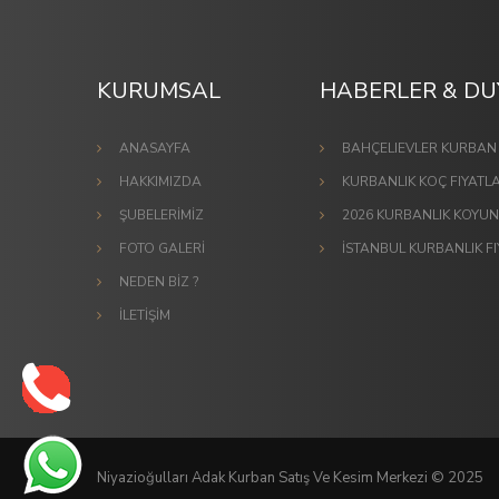
KURUMSAL
HABERLER & D
ANASAYFA
BAHÇELIEVLER KURBAN 
HAKKIMIZDA
KURBANLIK KOÇ FIYATLA
ŞUBELERİMİZ
2026 KURBANLIK KOYUN 
FOTO GALERİ
İSTANBUL KURBANLIK FI
NEDEN BİZ ?
İLETİŞİM
Niyazioğulları Adak Kurban Satış Ve Kesim Merkezi © 2025