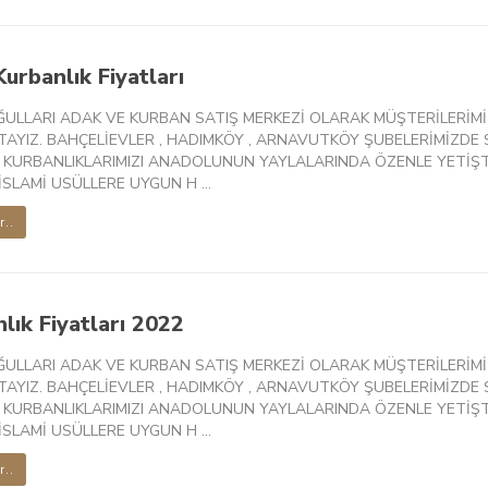
urbanlık Fiyatları
ĞULLARI ADAK VE KURBAN SATIŞ MERKEZİ OLARAK MÜŞTERİLERİMİ
AYIZ. BAHÇELİEVLER , HADIMKÖY , ARNAVUTKÖY ŞUBELERİMİZDE S
 KURBANLIKLARIMIZI ANADOLUNUN YAYLALARINDA ÖZENLE YETİŞT
SLAMİ USÜLLERE UYGUN H ...
r..
lık Fiyatları 2022
ĞULLARI ADAK VE KURBAN SATIŞ MERKEZİ OLARAK MÜŞTERİLERİMİ
AYIZ. BAHÇELİEVLER , HADIMKÖY , ARNAVUTKÖY ŞUBELERİMİZDE S
 KURBANLIKLARIMIZI ANADOLUNUN YAYLALARINDA ÖZENLE YETİŞT
SLAMİ USÜLLERE UYGUN H ...
r..