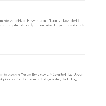
zde yetiştiriyor. Hayvanlarımız Tarım ve Köy İşleri İl
iğimizde büyütmekteyiz. İşletmemizdeki Hayvanların düzenli
ında Aşevi̇ne Tesli̇m Etmekteyiz. Müşteri̇leri̇mi̇ze Uygun
ne Aş Olarak Geri̇ Dönecekti̇r. Bahçeli̇evler, Hadımköy,