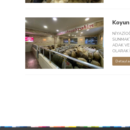
Koyun 
NİYAZİO
SUNMAKT
ADAK VE
OLARAK İ
Detayla