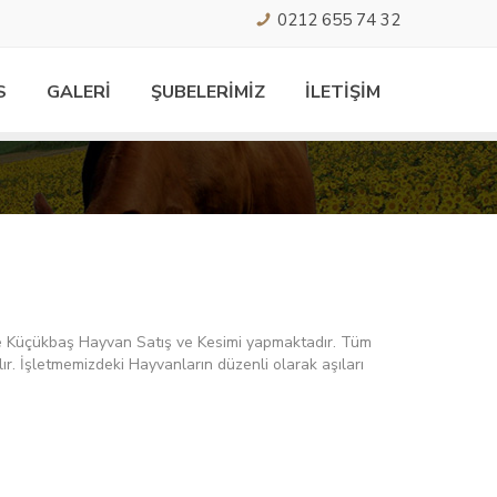
0212 655 74 32
S
GALERİ
ŞUBELERİMİZ
İLETİŞİM
ve Küçükbaş Hayvan Satış ve Kesimi yapmaktadır. Tüm
pılır. İşletmemizdeki Hayvanların düzenli olarak aşıları