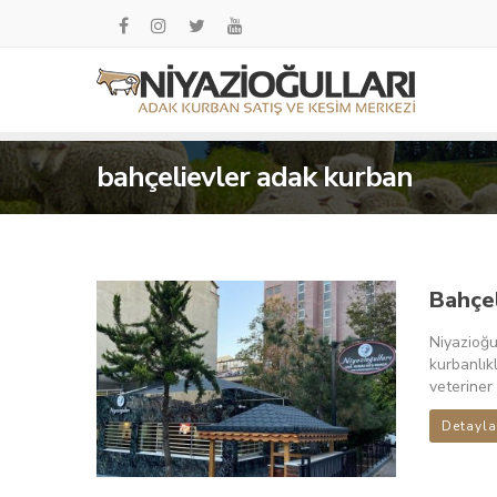
bahçelievler adak kurban
Bahçe
Niyazioğu
kurbanlıkl
veteriner 
Detayla