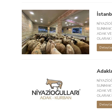
İstanb
NİYAZİO
SUNMAKT
ADAK VE
OLARAK İ
Detayla
Adaklı
NİYAZİO
SUNMAKT
ADAK VE
OLARAK İ
Detayla