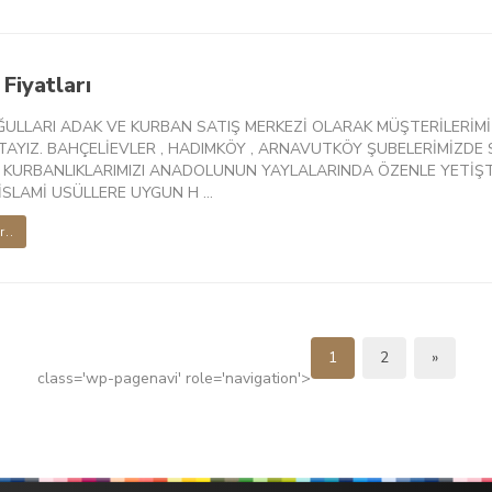
Fiyatları
ĞULLARI ADAK VE KURBAN SATIŞ MERKEZİ OLARAK MÜŞTERİLERİMİ
AYIZ. BAHÇELİEVLER , HADIMKÖY , ARNAVUTKÖY ŞUBELERİMİZDE S
 KURBANLIKLARIMIZI ANADOLUNUN YAYLALARINDA ÖZENLE YETİŞT
SLAMİ USÜLLERE UYGUN H ...
r..
1
2
»
class='wp-pagenavi' role='navigation'>