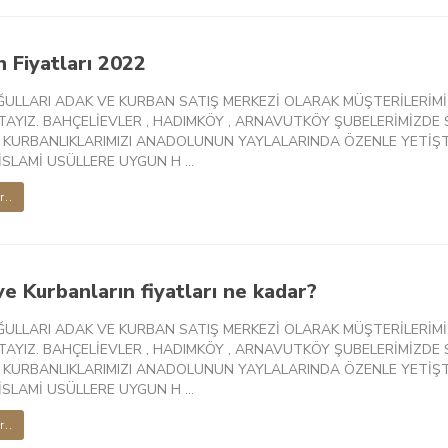
 Fiyatları 2022
ĞULLARI ADAK VE KURBAN SATIŞ MERKEZİ OLARAK MÜŞTERİLERİMİ
AYIZ. BAHÇELİEVLER , HADIMKÖY , ARNAVUTKÖY ŞUBELERİMİZDE S
 KURBANLIKLARIMIZI ANADOLUNUN YAYLALARINDA ÖZENLE YETİŞT
SLAMİ USÜLLERE UYGUN H ...
r..
e Kurbanların fiyatları ne kadar?
ĞULLARI ADAK VE KURBAN SATIŞ MERKEZİ OLARAK MÜŞTERİLERİMİ
AYIZ. BAHÇELİEVLER , HADIMKÖY , ARNAVUTKÖY ŞUBELERİMİZDE S
 KURBANLIKLARIMIZI ANADOLUNUN YAYLALARINDA ÖZENLE YETİŞT
SLAMİ USÜLLERE UYGUN H ...
r..