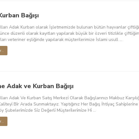
Kurban Bağışı
lları Adak Kurban olarak İşletmemizde bulunan bütün hayvanlar çiftliğimi
nce düzenli olarak kayıtları yapılarak büyük bir özveri titizlikle çiftl
ları veteriner eşliğinde yapılarak müşterilerimize İslami usull ...
r..
ne Adak ve Kurban Bağışı
ğulları Adak Ve Kurban Satış Merkezi̇ Olarak Bağışlarınızı Makbuz Karşılığ
Kali̇teyi̇ Bi̇r Arada Sunmaktayız. Yaptığınız Her Bağış İhti̇yaç Sahi̇pleri̇
Şubeleri̇mi̇zde Si̇z Değerli̇ Müşteri̇leri̇mi̇ze Hi̇ ...
r..