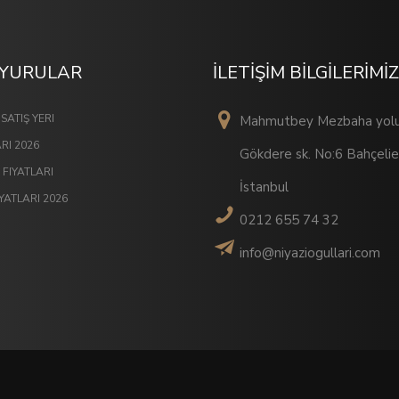
UYURULAR
İLETİŞİM BİLGİLERİMİZ
SATIŞ YERI
Mahmutbey Mezbaha yol
RI 2026
Gökdere sk. No:6 Bahçelie
FIYATLARI
İstanbul
YATLARI 2026
0212 655 74 32
info@niyaziogullari.com