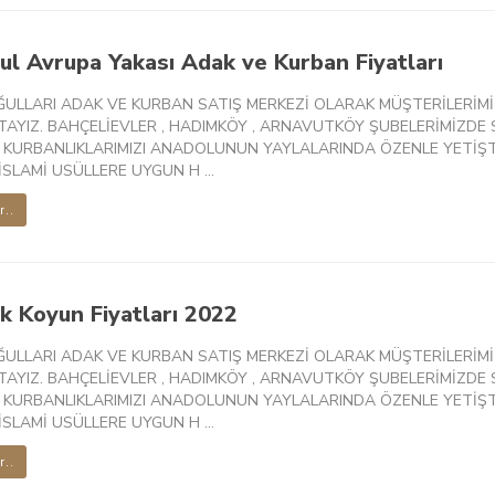
ul Avrupa Yakası Adak ve Kurban Fiyatları
ĞULLARI ADAK VE KURBAN SATIŞ MERKEZİ OLARAK MÜŞTERİLERİMİ
AYIZ. BAHÇELİEVLER , HADIMKÖY , ARNAVUTKÖY ŞUBELERİMİZDE S
 KURBANLIKLARIMIZI ANADOLUNUN YAYLALARINDA ÖZENLE YETİŞT
SLAMİ USÜLLERE UYGUN H ...
r..
k Koyun Fiyatları 2022
ĞULLARI ADAK VE KURBAN SATIŞ MERKEZİ OLARAK MÜŞTERİLERİMİ
AYIZ. BAHÇELİEVLER , HADIMKÖY , ARNAVUTKÖY ŞUBELERİMİZDE S
 KURBANLIKLARIMIZI ANADOLUNUN YAYLALARINDA ÖZENLE YETİŞT
SLAMİ USÜLLERE UYGUN H ...
r..