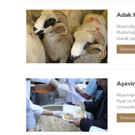
Adak 
Niyazioğu
Müdürlüğü
olarak aşı
Detayla
Aşevi
Ni̇yazi̇o
Fi̇yat Ve 
Arnavutköy 
Detayla