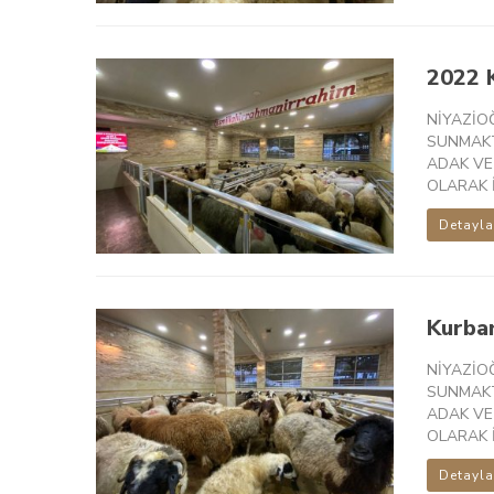
2022 K
NİYAZİO
SUNMAKT
ADAK VE
OLARAK İ
Detayla
Kurban
NİYAZİO
SUNMAKT
ADAK VE
OLARAK İ
Detayla