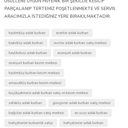
USÜLLERE UYGUN HİJYENİK BİR ŞEKİLDE KESİLİP
PARÇALANIP TERTEMİZ POŞETLENMEKTE VE SERVİS
ARACIMIZLA İSTEDİĞİNİZ YERE BIRAKILMAKTADIR.
hadımköy adak kurban
esenler adak kurban
bakırköy adak kurban
avcılar adak kurban satış merkezi
beylikdüzü adak kurban
esenyurt adak kurban
esenyurt kurban kesim merkezi
hadımköy kurban kesim merkezi
arnavutköy kurban kesim merkezi
küçükçekmece adak kurban satış ve kesim merkezi
sefaköy adak kurban
güngören adak kurban satış merkezi
bağcılar adak kurban satış merkezi
en ucuz adak kurban
bahçelievler kurbanlık satışı
bahçelievler adak kurban