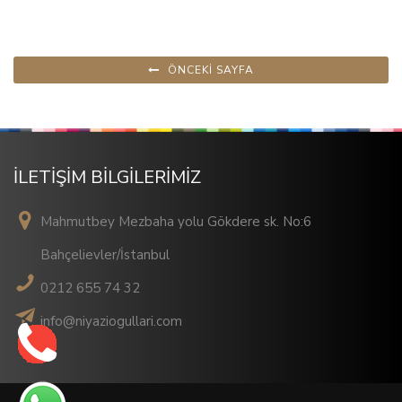
ÖNCEKİ SAYFA
İLETİŞİM BİLGİLERİMİZ
Mahmutbey Mezbaha yolu Gökdere sk. No:6
Bahçelievler/İstanbul
0212 655 74 32
info@niyaziogullari.com